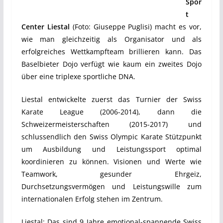
Spor
t
Center Liestal
(Foto: Giuseppe Puglisi) macht es vor,
wie man gleichzeitig als Organisator und als
erfolgreiches Wettkampfteam brillieren kann. Das
Baselbieter Dojo verfügt wie kaum ein zweites Dojo
über eine triplexe sportliche DNA.
Liestal entwickelte zuerst das Turnier der Swiss
Karate League (2006-2014), dann die
Schweizermeisterschaften (2015-2017) und
schlussendlich den Swiss Olympic Karate Stützpunkt
um Ausbildung und Leistungssport optimal
koordinieren zu können. Visionen und Werte wie
Teamwork, gesunder Ehrgeiz,
Durchsetzungsvermögen und Leistungswille zum
internationalen Erfolg stehen im Zentrum.
Liestal: Das sind 9 Jahre emotional-spannende Swiss