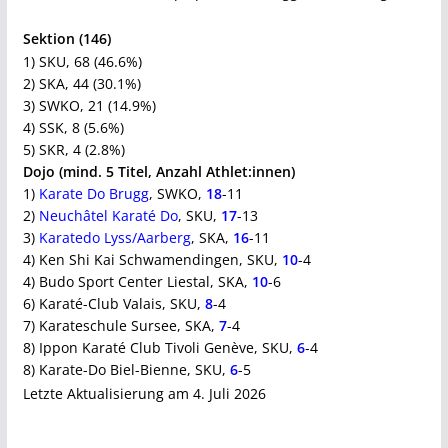
Sektion (146)
1) SKU, 68 (46.6%)
2) SKA, 44 (30.1%)
3) SWKO, 21 (14.9%)
4) SSK, 8 (5.6%)
5) SKR, 4 (2.8%)
Dojo (mind. 5 Titel, Anzahl Athlet:innen)
1)
Karate Do Brugg
, SWKO,
18
-11
2)
Neuchâtel Karaté Do
, SKU,
17
-13
3)
Karatedo Lyss/Aarberg
, SKA,
16
-11
4) Ken Shi Kai Schwamendingen, SKU,
10
-4
4) Budo Sport Center Liestal, SKA,
10
-6
6) Karaté-Club Valais, SKU,
8
-4
7) Karateschule Sursee, SKA,
7
-4
8) Ippon Karaté Club Tivoli Genève, SKU,
6
-4
8) Karate-Do Biel-Bienne, SKU,
6
-5
Letzte Aktualisierung am 4. Juli 2026