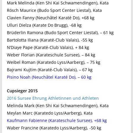
Mark Melinda (Ken Shi Kai Schwamendingen), Kata
Rösch Maurice (Budo Sport Center Liestal), Kata
Clavien Fanny (Neuchâtel Karaté Do), +68 kg
Ulluri Dielza (Karate Do Brugg), -68 kg
Brüderlin Ramona (Budo Sport Center Liestal), – 61 kg
Bartolotta Iliana (Karaté-Club Valais), -55 kg
N’Diaye Pape (Karaté-Club Valais), + 84 kg
Weber Florian (Karateschule Sursee), – 84 kg
Weibel Roman (Karatedo Lyss/Aarberg), – 75 kg
Bajrami Kujtim (Karaté-Club Valais), – 67 kg
Pisino Noah (Neuchâtel Karaté Do), – 60 kg
Cupsieger 2015
2016 Sursee Ehrung Athletinnen und Athleten
Melinda Mark (Ken Shi Kai Schwamendingen), Kata
Meylan Marc (Karatedo Lyss/Aarberg), Kata
Kaufmann Fabienne (Karateschule Sursee), +68 kg
Waber Francine (Karatedo Lyss/Aarberg), -50 kg