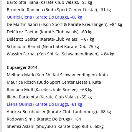
Bartolotta Iliana (Karaté-Club Valais), -55 kg
Brüderlin Ramona (Budo Sport Center Liestal), -61 kg
Quirici Elena (Karate Do Brugg), -68 kg
De Martin Sabri (Elson Sport & Karate Kreuzlingen), +84 kg
Délétroz Gaétan (Karaté-Club Valais), -60 kg
Délétroz Gaétan (Karaté-Club Valais), – 67 kg
Schmidlin Benoît (Neuchâtel Karaté Do), -75 kg
Wassim Farhat (Ken Shi Kai Schwamendingen), – 84 kg
Cupsieger 2014
Melinda Mark (Ken Shi Kai Schwamendingen), Kata
Maurice Rösch (Budo Sport Center Liestal), Kata
Ramona Muff (Karateschule Sursee), +68 kg
Iliana Bartolotta (Karate Club Valais), -55 kg
Elena Quirici (Karate Do Brugg), -61 kg
Andrea Bornhauser (Karate-Club Laufenburg), -68 kg
Radovan Simic (Karate Do Brugg), +84
Shemsi Aslani (Shuyukan Karate Dojo Rüti), -60kg