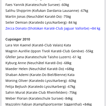
Faes Yannik (Karateschule Sursee) -60kg
Salihu Shqiprim (Kofukan Dardania Lausanne) -67kg
Martin Jonas (Neuchâtel Karaté-Do) -75kg
Seiler Demian (Karatedo Lyss/Aarberg) -84 kg
Zecca Donato (Shotokan Karaté-Club Jaguar Vallorbe) +84 kg
Cupsieger 2010
Lara Von Kaenel (Karaté-Club Valais) Kata
Magnin Aurélie (Ippon Tivoli Karaté-Club Genève) -55kg
Gfeller Jana (Karateschule Taisho Luzern) -61 kg
Kyburg Anne (Neuchâtel Karaté-Do) -68kg
Maeder Helen (Neuchâtel Karaté-Do) +68kg
Shaban Ademi (Karate-Do Biel/Bienne) Kata
Moning Oliver (Karatedo Lyss/Aarberg) -60kg
Fetija Bejtush (Karatedo Lyss/Aarberg) -67kg
Sahin Murat (Karate-Club Rheinfelden) -75kg
Weber Florian (Karateschule Sursee) -84kg
Mazzolini Fabian (Kampfsportcenter Siggenthal) +84kg