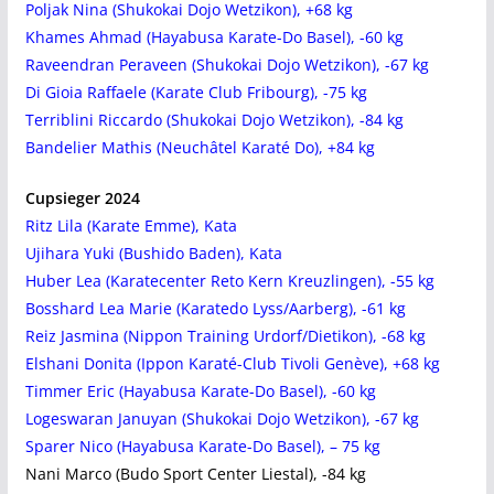
Poljak Nina (Shukokai Dojo Wetzikon), +68 kg
Khames Ahmad (Hayabusa Karate-Do Basel), -60 kg
Raveendran Peraveen (Shukokai Dojo Wetzikon), -67 kg
Di Gioia Raffaele (Karate Club Fribourg), -75 kg
Terriblini Riccardo (Shukokai Dojo Wetzikon), -84 kg
Bandelier Mathis (Neuchâtel Karaté Do), +84 kg
Cupsieger 2024
Ritz Lila (Karate Emme), Kata
Ujihara Yuki (Bushido Baden), Kata
Huber Lea (Karatecenter Reto Kern Kreuzlingen), -55 kg
Bosshard Lea Marie (Karatedo Lyss/Aarberg), -61 kg
Reiz Jasmina (Nippon Training Urdorf/Dietikon), -68 kg
Elshani Donita (Ippon Karaté-Club Tivoli Genève), +68 kg
Timmer Eric (Hayabusa Karate-Do Basel), -60 kg
Logeswaran Januyan (Shukokai Dojo Wetzikon), -67 kg
Sparer Nico (Hayabusa Karate-Do Basel), – 75 kg
Nani Marco (Budo Sport Center Liestal), -84 kg