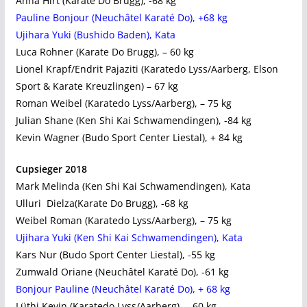
Anna Hirt (Karate Do Brugg), -68 kg
Pauline Bonjour (Neuchâtel Karaté Do), +68 kg
Ujihara Yuki (Bushido Baden), Kata
Luca Rohner (Karate Do Brugg), – 60 kg
Lionel Krapf/Endrit Pajaziti (Karatedo Lyss/Aarberg, Elson
Sport & Karate Kreuzlingen) – 67 kg
Roman Weibel (Karatedo Lyss/Aarberg), – 75 kg
Julian Shane (Ken Shi Kai Schwamendingen), -84 kg
Kevin Wagner (Budo Sport Center Liestal), + 84 kg
Cupsieger 2018
Mark Melinda (Ken Shi Kai Schwamendingen), Kata
Ulluri Dielza(Karate Do Brugg), -68 kg
Weibel Roman (Karatedo Lyss/Aarberg), – 75 kg
Ujihara Yuki (Ken Shi Kai Schwamendingen), Kata
Kars Nur (Budo Sport Center Liestal), -55 kg
Zumwald Oriane (Neuchâtel Karaté Do), -61 kg
Bonjour Pauline (Neuchâtel Karaté Do), + 68 kg
Lüthi Kevin (Karatedo Lyss/Aarberg), – 60 kg