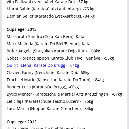
Vito Pellizani (Neuchâtel Karaté Do), -67 kg
Murat Sahin (Karate-Club Laufenburg), -75 kg
Demian Seiler (Karatedo Lyss-Aarberg), -84 kg
Cupsieger 2013
Massarotti Sandro (Goju Kan Bern), Kata
Mark Melinda (Karate-Do Biel/Bienne), Kata
Rufer Angela (Shuyukan Karate Dojo Rüti), +68kg
Gobet Florence (Ippon Karaté-Club Tivoli Genève), -55kg
Quirici Elena (Karate Do Brugg), -61kg
Clavien Fanny (Neuchâtel Karaté Do), -68kg
Trachsel Mario (Kenseikan Karate-Do Thun), +84kg
Rohner Luca (Karate-Do Brugg), -60kg
Bytici Mentor (Karateschule Martial Arts Kreuzlingen), -67kg
Letic Ilija (Karateschule Taisho Luzern), -75kg
Luca Marco (Nippon Karate Grenchen), -84kg
Cupsieger 2012
Will Valerie (Karate-Do Biel/Bienne), Kata