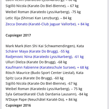
Sigillò Nicola (Karate-Do Biel-Bienne), – 67 kg
Weibel Roman (Karatedo Lyss/Aarberg), -75 kg
Letic Ilija (Shinsei Kan Lenzburg), – 84 kg
Zecca Donato (Karaté-Club Jaguar Vallorbe), + 84 kg
Cupsieger 2017
Mark Mark (Ken Shi Kai Schwamendingen), Kata
Schärer Maya (Karate Do Brugg), -55 kg
Radjenovic Nina (Karatedo Lyss/Aarberg), -61 kg
Ulluri Dielza (Karate Do Brugg), -68 kg
Kaufmann Fabienne (Karateschule Sursee), + 68 kg
Rösch Maurice (Budo Sport Center Liestal), Kata
Spitz Luca (Karate Do Brugg), -60 kg
Sigillò Nicola (Karate-Do Biel-Bienne), -67 kg
Weibel Roman (Karatedo Lyss/Aarberg), – 75 kg
Syla Getoar(Karaté Club Dardania Lausann), -84 kg
N’Diaye Pape (Neuchâtel Karaté-Do), + 84 kg
Cupsieger 2016