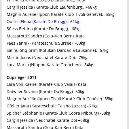
Cargill Jessica (Karate-Club Laufenburg), +68kg
Magnin Aurélie (Ippon Karaté-Club Tivoli Genève), -55kg
Quirici Elena (Karate Do Brugg), -61kg
Süess Bettina (Karate Do Brugg), -68kg
Massarotti Sandro (Goju-Kan Bern), Kata
Faes Yannik (Karateschule Sursee), -60kg
Salihu Shqiprim (Kofukan Dardania Lausanne), -67kg
Martin Jonas (Neuchâtel Karaté-Do), -75kg
Luca Marco (Nippon Karate Grenchen), -84kg
Cupsieger 2011
Lara Von Kaenel (Karaté-Club Valais) Kata
Dätwiler Silvana (Karate Do Brugg) -50kg
Magnin Aurélie (Ippon Tivoli Karaté-Club Genève) -55kg
Gfeller Jana (Karateschule Taisho Luzern) -61kg
Spicher Stéphanie (Karaté-Club Cobra Fribourg) -68kg
Cargill Jessica (Neuchâtel Karaté-Do) +68kg
Massarotti Sandro (Goju-Kan Bern) Kata