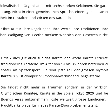
deralistische Organisation mit sechs starken Sektionen. Sie garan
richtung. Nicht in einer gemeinsamen Sprache, einem gemeinsamen
iheit im Gestalten und Wirken des Karatedo.
ür ihre Kultur, ihre Regelungen, ihre Werte, ihre Traditionen, i
n Johan Wolfgang von Goethe merken: Wer sich den Gesetzen nicht
First – dies gilt auch für das Karate der World Karate Federa
traditionelles Karatedo. Im Alter von 14 bis 35 Jahren betreiben 
später als Spitzensport. Sie sind jetzt Teil der grossen olymp
Karate 3.0
, ist olympisch: Emotional-verbindend, begeisternd.
Sie findet nicht mehr in Träumen sondern in der Wirklichke
Olympischen Komitee, Karate in die Spiele Tokyo
2020
und ber
Buenos Aires aufzunehmen, löste weltweit grosse Emotionen, E
Fruchtbarkeit) aus. Ein neues Karate-(Sport) Leben entsteht.