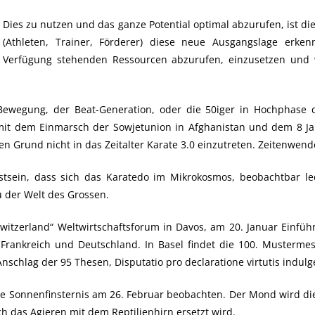
Dies zu nutzen und das ganze Potential optimal abzurufen, ist di
(Athleten, Trainer, Förderer) diese neue Ausgangslage erken
Verfügung stehenden Ressourcen abzurufen, einzusetzen und we
Bewegung, der Beat-Generation, oder die 50iger in Hochphase de
 mit dem Einmarsch der Sowjetunion in Afghanistan und dem 8 J
gen Grund nicht in das Zeitalter Karate 3.0 einzutreten. Zeitenwend
tsein, dass sich das Karatedo im Mikrokosmos, beobachtbar le
 der Welt des Grossen.
itzerland“ Weltwirtschaftsforum in Davos, am 20. Januar Einfüh
rankreich und Deutschland. In Basel findet die 100. Mustermess
Anschlag der 95 Thesen, Disputatio pro declaratione virtutis indul
ge Sonnenfinsternis am 26. Februar beobachten. Der Mond wird di
ch das Agieren mit dem Reptilienhirn ersetzt wird.