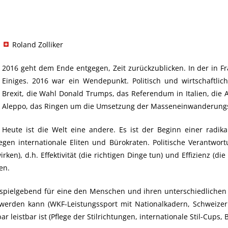
Roland Zolliker
2016 geht dem Ende entgegen, Zeit zurückzublicken. In der in Fra
Einiges. 2016 war ein Wendepunkt. Politisch und wirtschaftlich
Brexit, die Wahl Donald Trumps, das Referendum in Italien, die 
Aleppo, das Ringen um die Umsetzung der Masseneinwanderungsi
Heute ist die Welt eine andere. Es ist der Beginn einer radi
gegen internationale Eliten und Bürokraten. Politische Verantwor
ken), d.h. Effektivität (die richtigen Dinge tun) und Effizienz (di
en.
ispielgebend für eine den Menschen und ihren unterschiedlichen S
erden kann (WKF-Leistungssport mit Nationalkadern, Schweizerm
r leistbar ist (Pflege der Stilrichtungen, internationale Stil-Cups,