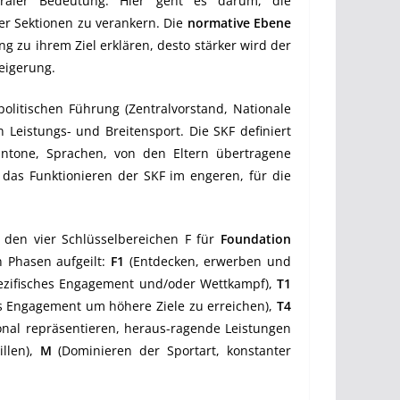
traler Bedeutung. Hier geht es darum, die
er Sektionen zu verankern. Die
normative Ebene
g zu ihrem Ziel erklären, desto stärker wird der
eigerung.
politischen Führung (Zentralvorstand, Nationale
Leistungs- und Breitensport. Die SKF definiert
Kantone, Sprachen, von den Eltern übertragene
r das Funktionieren der SKF im engeren, für die
f den vier Schlüsselbereichen F für
Foundation
n Phasen aufgeilt:
F1
(Entdecken, erwerben und
ezifisches Engagement und/oder Wettkampf),
T1
es Engagement um höhere Ziele zu erreichen),
T4
ional repräsentieren, heraus-ragende Leistungen
llen),
M
(Dominieren der Sportart, konstanter