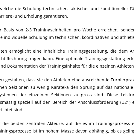
lche die Schulung technischer, taktischer und konditioneller F
arriere) und Erholung garantieren.
r Basis von 2-3 Trainingseinheiten pro Woche erreichen, sond
elte individuelle Schulung im technischen, koordinativen und athle
ten ermöglicht eine inhaltliche Trainingsgestaltung, die dem 
icht Rechnung tragen kann. Eine optimale Trainingsgestaltung erf
und Dokumentation der Trainingsinhalte für die einzelnen Athleten
 zu gestalten, dass sie den Athleten eine ausreichende Turnierpra
en Sektionen zu wenig Karateka den Sprung auf das nationale Le
ystemen der einzelnen Sektionen zu gross sind. Diese Leistu
smässig speziell auf den Bereich der Anschlussförderung (U21) ei
ichtet sind.
 die beiden zentralen Akteure, auf die es im Trainingsprozess
ainingsprozesse ist im hohem Masse davon abhängig, ob es geling