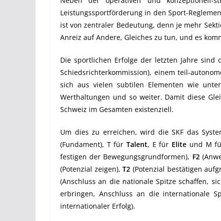
Neben der operativen und konzeptionell-s
Leistungssportförderung in den Sport-Reglemen
ist von zentraler Bedeutung, denn je mehr Sekti
Anreiz auf Andere, Gleiches zu tun, und es kom
Die sportlichen Erfolge der letzten Jahre sind
Schiedsrichterkommission), einem teil-autonom
sich aus vielen subtilen Elementen wie unter
Werthaltungen und so weiter. Damit diese Gleic
Schweiz im Gesamten existenziell.
Um dies zu erreichen, wird die SKF das Syst
(Fundament), T für
Talent
, E für
Elite
und M f
festigen der Bewegungsgrundformen),
F2
(Anwe
(Potenzial zeigen),
T2
(Potenzial bestätigen aufg
(Anschluss an die nationale Spitze schaffen, s
erbringen, Anschluss an die internationale Sp
internationaler Erfolg).