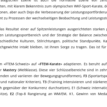
trategischen Ebene ist auch die normative Ebene von zen
ten, mit klarem Bekenntnis zum olympischen WKF-Sport-Karate, d
onen, aber auch Dojo die Verbesserung der Leistungssportförderun
mt zu Prozessen der wechselseitigen Beobachtung und Leistungsst
 das Resultat einer auf Spitzenleistungen ausgerichteten starken 
en Leistungssportbereich und der Strategie der Balance zwischen 
schiedliche Kulturen, Stilrichtungen, politische Standpunkte, 
hgewichte intakt bleiben, ist ihnen Sorge zu tragen. Das ist fü
em «FTEM-Schweiz» auf «
FTEM-Karate
» adaptieren. Es beruht au
ür
Mastery
(Weltklasse). Diese vier Schlüsselbereiche sind in zeh
nden und variieren der Bewegungsgrundformen),
F3
(Sportartsp
rund nationaler Kriterien),
T3
(Training intensivieren und stärker
ich gegenüber der Konkurrenz durchsetzen), E1 (Schweiz internat
itze),
E2
(Top-8 Rangierung an WM/EM, K1, Gewinn von Medai