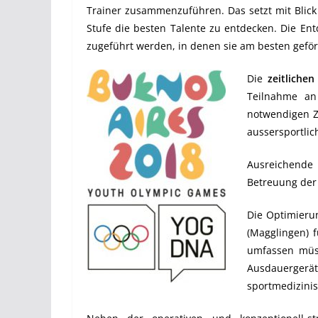
Trainer zusammenzuführen. Das setzt mit Blick
Stufe die besten Talente zu entdecken. Die En
zugeführt werden, in denen sie am besten gefö
Die
zeitliche
Teilnahme an 
notwendigen Z
aussersportlic
Ausreichend
Betreuung der 
Die Optimierun
(Magglingen) f
umfassen müss
Ausdauergerät
sportmedizinis