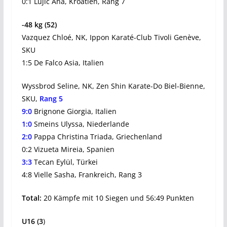
0:1 Lujic Ana, Kroatien, Rang 7
-48 kg (52)
Vazquez Chloé, NK, Ippon Karaté-Club Tivoli Genève,
SKU
1:5 De Falco Asia, Italien
Wyssbrod Seline, NK, Zen Shin Karate-Do Biel-Bienne,
SKU,
Rang 5
9:0
Brignone Giorgia, Italien
1:0
Smeins Ulyssa, Niederlande
2:0
Pappa Christina Triada, Griechenland
0:2 Vizueta Mireia, Spanien
3:3
Tecan Eylül, Türkei
4:8 Vielle Sasha, Frankreich, Rang 3
Total:
20 Kämpfe mit 10 Siegen und 56:49 Punkten
U16 (3
)