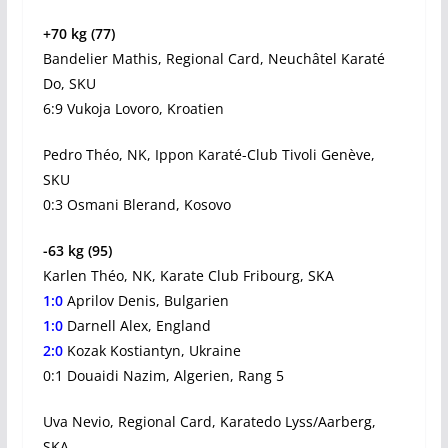
+70 kg (77)
Bandelier Mathis, Regional Card, Neuchâtel Karaté
Do, SKU
6:9 Vukoja Lovoro, Kroatien
Pedro Théo, NK, Ippon Karaté-Club Tivoli Genève,
SKU
0:3 Osmani Blerand, Kosovo
-63 kg (95)
Karlen Théo, NK, Karate Club Fribourg, SKA
1:0
Aprilov Denis, Bulgarien
1:0
Darnell Alex, England
2:0
Kozak Kostiantyn, Ukraine
0:1 Douaidi Nazim, Algerien, Rang 5
Uva Nevio, Regional Card, Karatedo Lyss/Aarberg,
SKA