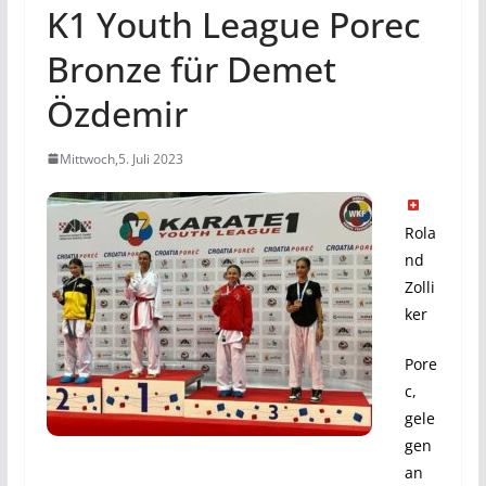
K1 Youth League Porec
Bronze für Demet
Özdemir
Mittwoch,5. Juli 2023
Rola
nd
Zolli
ker
Pore
c,
gele
gen
an