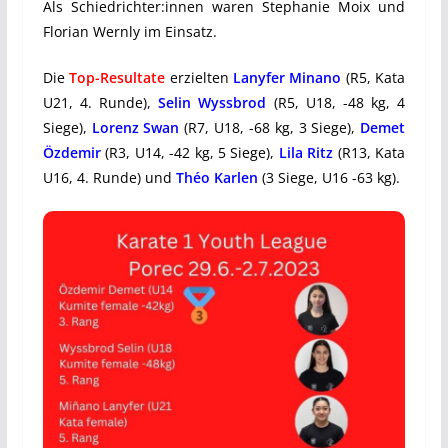
Als Schiedrichter:innen waren Stephanie Moix und
Florian Wernly im Einsatz.
Die
Top-Resultate
erzielten
Lanyfer Minano
(R5, Kata
U21, 4. Runde),
Selin Wyssbrod
(R5, U18, -48 kg, 4
Siege),
Lorenz Swan
(R7, U18, -68 kg, 3 Siege),
Demet
Özdemir
(R3, U14, -42 kg, 5 Siege),
Lila Ritz
(R13, Kata
U16, 4. Runde) und
Théo Karlen
(3 Siege, U16 -63 kg).