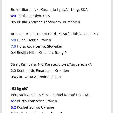
Burri Liliane, NK, Karatedo Lyss/Aarberg, SKA
4:0
Tsipkis Jacklyn, USA
0:6 Busila Andreea Teodoram, Rumänien
Rudaz Aurélie, Talent Card, Karaté-Club Valais, SKU
5:0
Duca Giorgia, Italien
7:0
Horackova Lenka, Slowakei
0:4 Beslija Nika, Kroatien, Rang 9
Streit Kim Lara, NK, Karatedo Lyss/Aarberg, SKA
2:0 Kockarevic Emanuela, Kroatien
0:4 Zurawska Antonina, Polen
-53 kg (60)
Boutracit Aicha, NK, Neuchâtel Karaté Do, SKU
6:2
Burzo Francesca, Italien
5:2
Koshel Sofiya, Ukraine