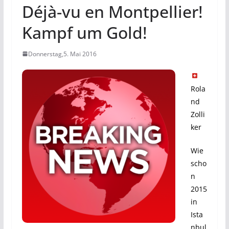
Déjà-vu en Montpellier!
Kampf um Gold!
Donnerstag,5. Mai 2016
Rola
nd
Zolli
ker
Wie
scho
n
2015
in
Ista
nbul