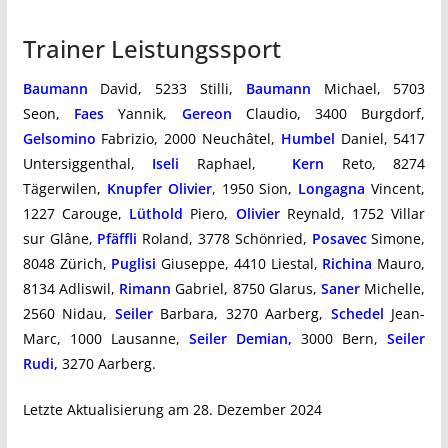
Trainer Leistungssport
Baumann
David, 5233 Stilli,
Baumann
Michael, 5703
Seon,
Faes
Yannik,
Gereon
Claudio, 3400 Burgdorf,
Gelsomino
Fabrizio, 2000 Neuchâtel,
Humbel
Daniel, 5417
Untersiggenthal,
Iseli
Raphael,
Kern
Reto, 8274
Tägerwilen,
Knupfer Olivier
, 1950 Sion,
Longagna
Vincent,
1227 Carouge,
Lüthold
Piero,
Olivier
Reynald, 1752 Villar
sur Glâne,
Pfäffli
Roland, 3778 Schönried,
Posavec
Simone,
8048 Zürich,
Puglisi
Giuseppe, 4410 Liestal,
Richina
Mauro,
8134 Adliswil,
Rimann
Gabriel, 8750 Glarus,
Saner
Michelle,
2560 Nidau,
Seiler
Barbara, 3270 Aarberg,
Schedel
Jean-
Marc, 1000 Lausanne,
Seiler Demian,
3000 Bern,
Seiler
Rudi,
3270 Aarberg.
Letzte Aktualisierung am 28. Dezember 2024